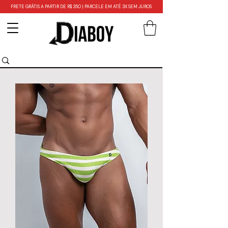
FRETE GRÁTIS A PARTIR DE R$ 350 | PARCELE EM ATÉ 3X SEM JUROS