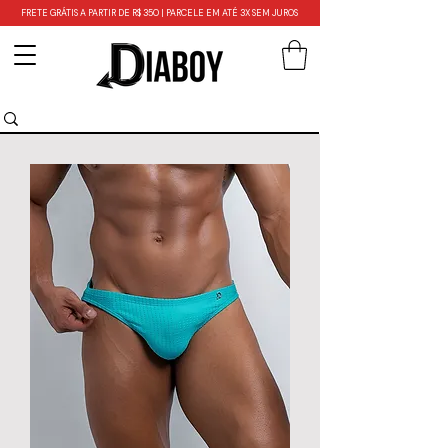
FRETE GRÁTIS A PARTIR DE R$ 350 | PARCELE EM ATÉ 3X SEM JUROS