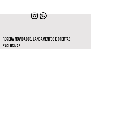
RECEBA NOVIDADES, LANÇAMENTOS E OFERTAS
EXCLUSIVAS.
Seja o primeiro a conhecer as novas
coleções e ofertas exclusivas.
Inscrever-se