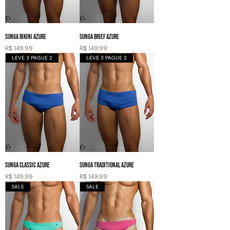
SUNGA BIKINI AZURE
SUNGA BRIEF AZURE
Preço
Preço
R$ 149,99
R$ 149,99
LEVE 3 PAGUE 2
LEVE 3 PAGUE 2
SUNGA CLASSIC AZURE
SUNGA TRADITIONAL AZURE
Preço
Preço
R$ 149,99
R$ 149,99
SALE
SALE