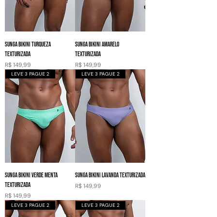
SUNGA BIKINI TURQUEZA
SUNGA BIKINI AMARELO
TEXTURIZADA
TEXTURIZADA
Preço
Preço
R$ 149,99
R$ 149,99
LEVE 3 PAGUE 2
LEVE 3 PAGUE 2
SUNGA BIKINI VERDE MENTA
SUNGA BIKINI LAVANDA TEXTURIZADA
TEXTURIZADA
Preço
R$ 149,99
Preço
R$ 149,99
LEVE 3 PAGUE 2
LEVE 3 PAGUE 2