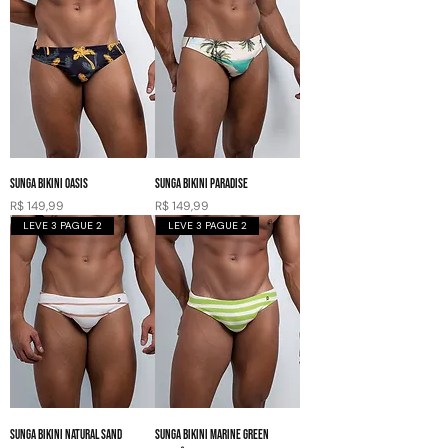
SUNGA BIKINI OASIS
SUNGA BIKINI PARADISE
Preço
Preço
R$ 149,99
R$ 149,99
LEVE 3 PAGUE 2
LEVE 3 PAGUE 2
SUNGA BIKINI NATURAL SAND
SUNGA BIKINI MARINE GREEN