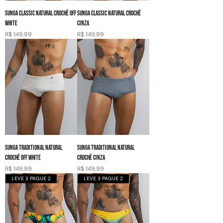
SUNGA CLASSIC NATURAL CROCHÊ OFF
SUNGA CLASSIC NATURAL CROCHÊ
WHITE
CINZA
Preço
Preço
R$ 149,99
R$ 149,99
SUNGA TRADITIONAL NATURAL
SUNGA TRADITIONAL NATURAL
CROCHÊ OFF WHITE
CROCHÊ CINZA
Preço
Preço
R$ 149,99
R$ 149,99
LEVE 3 PAGUE 2
LEVE 3 PAGUE 2