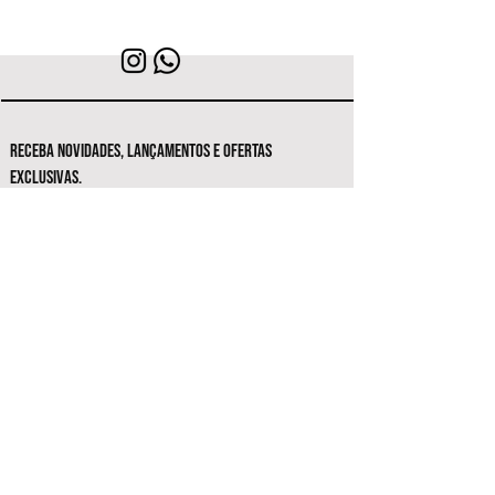
RECEBA NOVIDADES, LANÇAMENTOS E OFERTAS
EXCLUSIVAS.
Seja o primeiro a conhecer as novas
coleções e ofertas exclusivas.
Inscrever-se