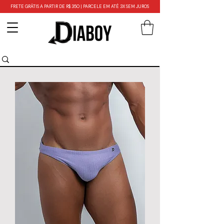
FRETE GRÁTIS A PARTIR DE R$ 350 | PARCELE EM ATÉ 3X SEM JUROS