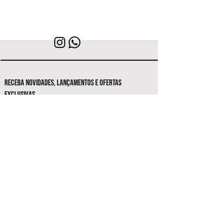
RECEBA NOVIDADES, LANÇAMENTOS E OFERTAS
EXCLUSIVAS.
Seja o primeiro a conhecer as novas
coleções e ofertas exclusivas.
Inscrever-se