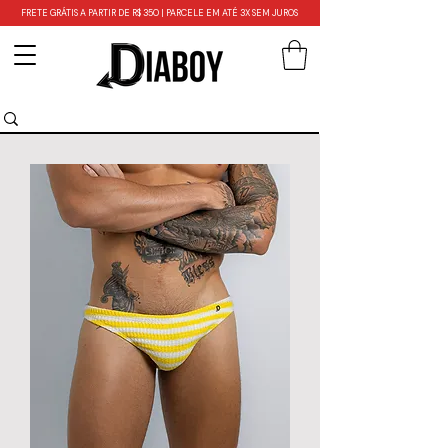
FRETE GRÁTIS A PARTIR DE R$ 350 | PARCELE EM ATÉ 3X SEM JUROS