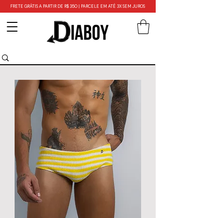
FRETE GRÁTIS A PARTIR DE R$ 350 | PARCELE EM ATÉ 3X SEM JUROS