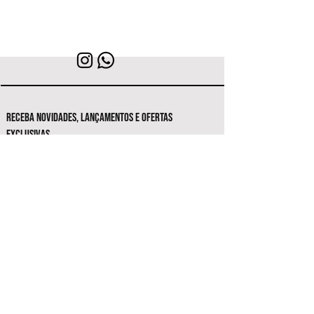
RECEBA NOVIDADES, LANÇAMENTOS E OFERTAS
EXCLUSIVAS.
Seja o primeiro a conhecer as novas
coleções e ofertas exclusivas.
Inscrever-se