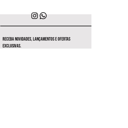
RECEBA NOVIDADES, LANÇAMENTOS E OFERTAS
EXCLUSIVAS.
Seja o primeiro a conhecer as novas
coleções e ofertas exclusivas.
Inscrever-se