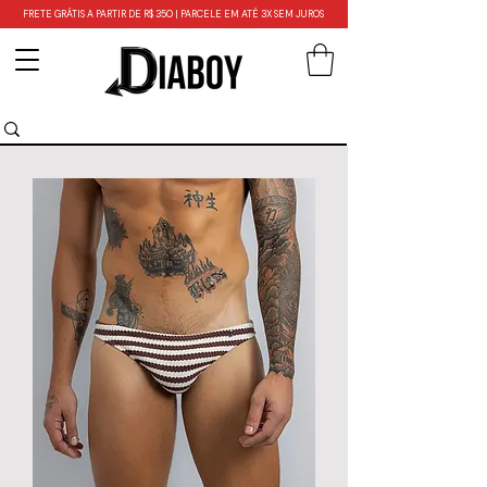
FRETE GRÁTIS A PARTIR DE R$ 350 | PARCELE EM ATÉ 3X SEM JUROS