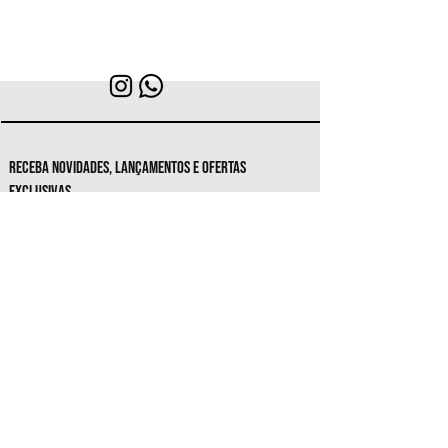
RECEBA NOVIDADES, LANÇAMENTOS E OFERTAS
EXCLUSIVAS.
Seja o primeiro a conhecer as novas
coleções e ofertas exclusivas.
Inscrever-se