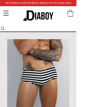
FRETE GRÁTIS A PARTIR DE R$ 350 | PARCELE EM ATÉ 3X SEM JUROS