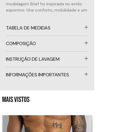
modelagem Brief foi inspirada no estilo
esportivo. Une conforto, mobilidade e um
visual versátil que vai do esporte ao lazer
com facilidade.
TABELA DE MEDIDAS
Possui cadarço interno para ajuste
personalizado e caimento perfeito à
silhueta. Fabricada com tecido premium e
Tamanho
Cintura
COMPOSIÇÃO
forro leve de alto conforto, com materiais
e aviamentos que garantem durabilidade
Tecido externo:
PP / XS
70 – 75 cm
83% Poliamida · 17%
INSTRUÇÃO DE LAVAGEM
e resistência para uso intenso no mar ou
Elastano — com proteção UV
na piscina.
Forro interno:
P / S
75 – 80 cm
90,5% Poliamida · 9,5%
Após o uso, enxágue imediatamente
Elastano
INFORMAÇÕES IMPORTANTES
em água fria para remover cloro, água
Fabricada com tecido premium de alta
M / M
80 – 85 cm
salgada ou protetor solar.
durabilidade, toque macio e conforto ao
Sungas são peças de uso íntimo. De
Lave sempre à mão com sabão neutro.
uso.
G / L
85 – 90 cm
acordo com critérios de higiene e
Evite esfregões e torções fortes.
MAIS VISTOS
segurança reconhecidos pelos órgãos de
Seque à sombra, com a peça esticada,
GG / XL
90 – 95 cm
vigilância sanitária, o lojista não é
sem dobras ou rugas, para evitar
obrigado a realizar a troca dessas peças
Dúvidas sobre o tamanho? Entre em
manchas e deformações.
por entrarem em contato direto com
contato antes de finalizar o pedido.
Evite atrito com superfícies ásperas
partes íntimas do corpo, exceto em
(pedra, madeira, concreto), pois
casos comprovados de defeito de
danificam o tecido.