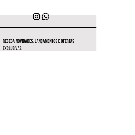
RECEBA NOVIDADES, LANÇAMENTOS E OFERTAS
EXCLUSIVAS.
Seja o primeiro a conhecer as novas
coleções e ofertas exclusivas.
Inscrever-se