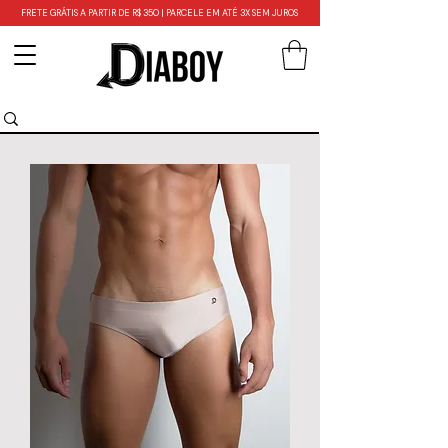
FRETE GRÁTIS A PARTIR DE R$ 350 | PARCELE EM ATÉ 3X SEM JUROS