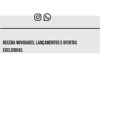
RECEBA NOVIDADES, LANÇAMENTOS E OFERTAS
EXCLUSIVAS.
Seja o primeiro a conhecer as novas
coleções e ofertas exclusivas.
Inscrever-se