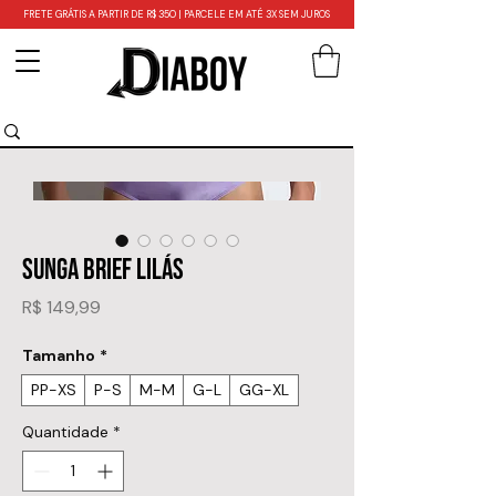
FRETE GRÁTIS A PARTIR DE R$ 350 | PARCELE EM ATÉ 3X SEM JUROS
SUNGA BRIEF LILÁS
Preço
R$ 149,99
Tamanho
*
PP-XS
P-S
M-M
G-L
GG-XL
Quantidade
*