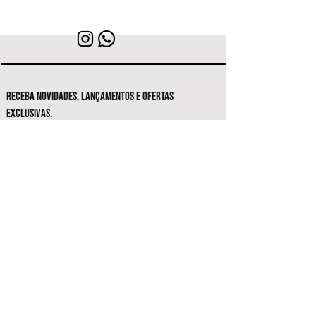
RECEBA NOVIDADES, LANÇAMENTOS E OFERTAS
EXCLUSIVAS.
Seja o primeiro a conhecer as novas
coleções e ofertas exclusivas.
Inscrever-se