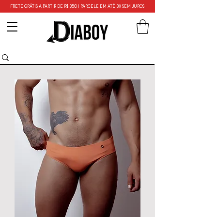
FRETE GRÁTIS A PARTIR DE R$ 350 | PARCELE EM ATÉ 3X SEM JUROS