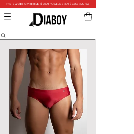
FRETE GRÁTIS A PARTIR DE R$ 350 | PARCELE EM ATÉ 3X SEM JUROS