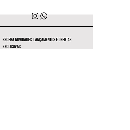
RECEBA NOVIDADES, LANÇAMENTOS E OFERTAS
EXCLUSIVAS.
Seja o primeiro a conhecer as novas
coleções e ofertas exclusivas.
Inscrever-se