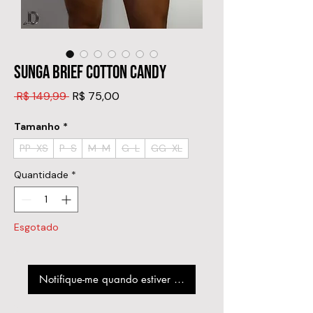
SUNGA BRIEF COTTON CANDY
Preço
Preço
 R$ 149,99 
R$ 75,00
normal
promocional
Tamanho
*
PP-XS
P-S
M-M
G-L
GG-XL
Quantidade
*
Esgotado
Notifique-me quando estiver disponível