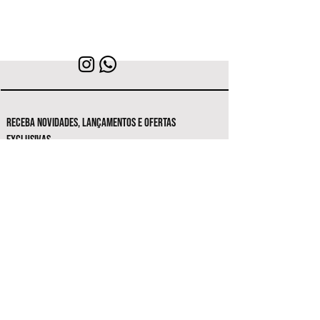
RECEBA NOVIDADES, LANÇAMENTOS E OFERTAS
EXCLUSIVAS.
Seja o primeiro a conhecer as novas
coleções e ofertas exclusivas.
Inscrever-se