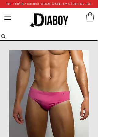
FRETE GRÁTIS A PARTIR DE R$ 350 | PARCELE EM ATÉ 3X SEM JUROS