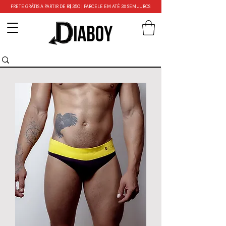
FRETE GRÁTIS A PARTIR DE R$ 350 | PARCELE EM ATÉ 3X SEM JUROS