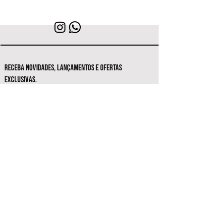
RECEBA NOVIDADES, LANÇAMENTOS E OFERTAS
EXCLUSIVAS.
Seja o primeiro a conhecer as novas
coleções e ofertas exclusivas.
Inscrever-se