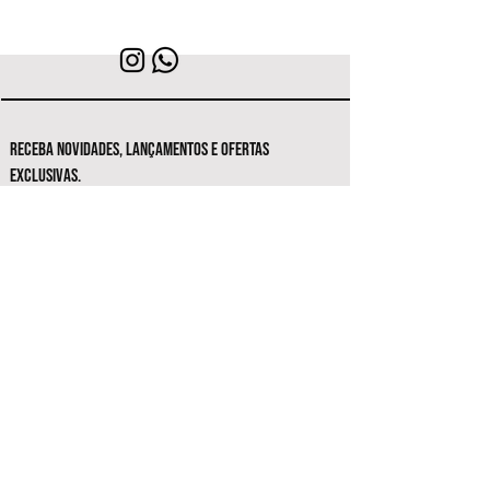
RECEBA NOVIDADES, LANÇAMENTOS E OFERTAS
EXCLUSIVAS.
Seja o primeiro a conhecer as novas
coleções e ofertas exclusivas.
Inscrever-se