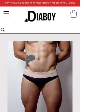
FRETE GRÁTIS A PARTIR DE R$ 350 | PARCELE EM ATÉ 3X SEM JUROS