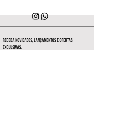
RECEBA NOVIDADES, LANÇAMENTOS E OFERTAS
EXCLUSIVAS.
Seja o primeiro a conhecer as novas
coleções e ofertas exclusivas.
Inscrever-se