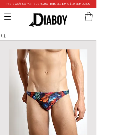
FRETE GRÁTIS A PARTIR DE R$ 350 | PARCELE EM ATÉ 3X SEM JUROS