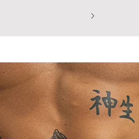
direto com partes 
Dúvidas sobre o t
concreto), pois 
comprovados de def
finalizar o pedido.
Evite contato p
Para garantir a mel
pesados (jeans,
recomendamos cons
transferência de
finalizar o pedido.
Peças claras sã
entre em contato c
de cores escuras
Ao concluir sua com
⚠ Nunca use secad
nossa Política de T
dobrada ou enrug