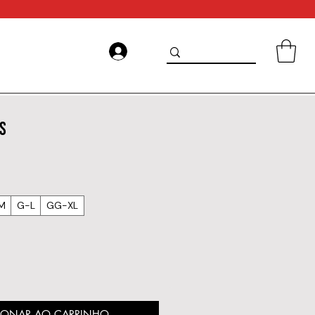
IS
M
G-L
GG-XL
IONAR AO CARRINHO