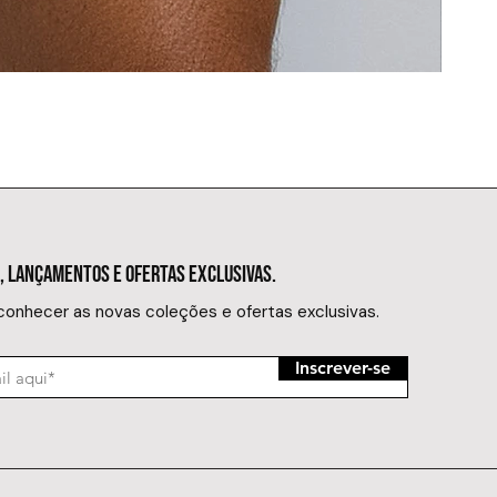
SUNGA MIN
Preço
R$ 149,
, LANÇAMENTOS E OFERTAS EXCLUSIVAS.
 conhecer as novas coleções e ofertas exclusivas.
Inscrever-se