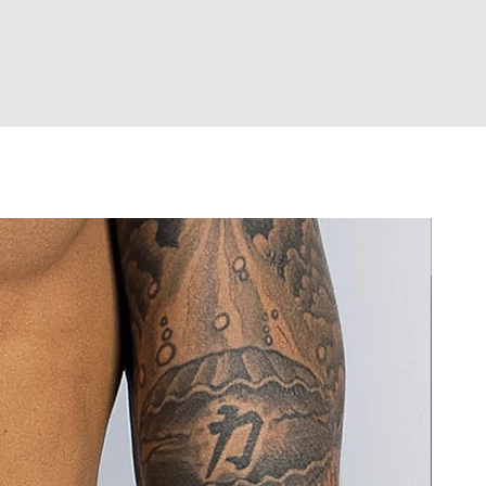
íntimas do corpo, exceto em casos
amanho? Entre em contato antes de
danificam o tecido.
eito de fabricação.
rolongado com tecidos escuros ou
hor escolha já na primeira compra,
 sarja), que podem causar desgaste e
ultar a tabela de medidas antes de
 cor.
 Em caso de dúvida sobre o tamanho,
o sensíveis ao contato com tecidos
om a gente antes de comprar.
.
pra, você declara estar ciente de
ora. Nunca guarde a peça úmida,
rocas e Devoluções.
ada.