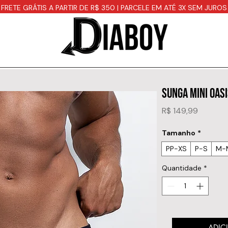
FRETE GRÁTIS A PARTIR DE R$ 350 | PARCELE EM ATÉ 3X SEM JUROS
SUNGA MINI OAS
Preço
R$ 149,99
Tamanho
*
PP-XS
P-S
M-
Quantidade
*
ADIC