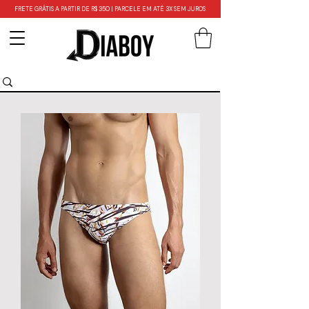
FRETE GRÁTIS A PARTIR DE R$ 350 | PARCELE EM ATÉ 3X SEM JUROS