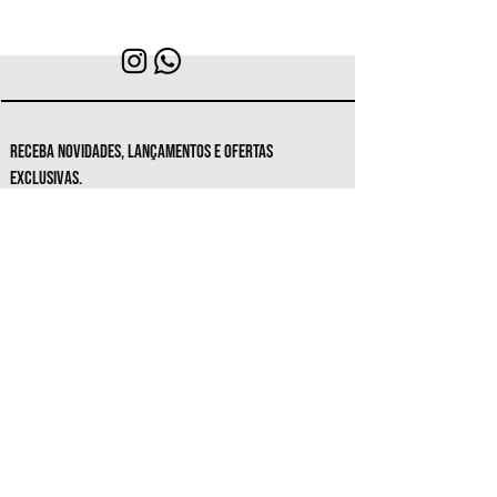
RECEBA NOVIDADES, LANÇAMENTOS E OFERTAS
EXCLUSIVAS.
Seja o primeiro a conhecer as novas
coleções e ofertas exclusivas.
Inscrever-se