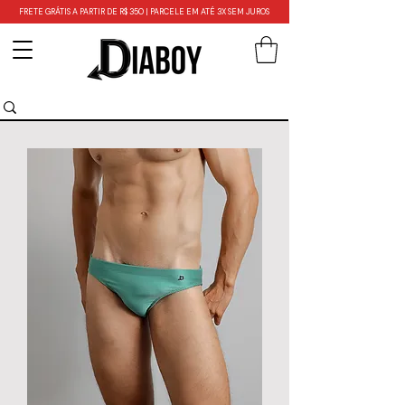
FRETE GRÁTIS A PARTIR DE R$ 350 | PARCELE EM ATÉ 3X SEM JUROS