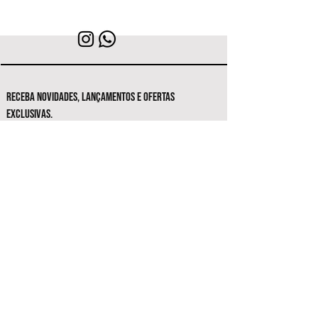
RECEBA NOVIDADES, LANÇAMENTOS E OFERTAS
EXCLUSIVAS.
Seja o primeiro a conhecer as novas
coleções e ofertas exclusivas.
Inscrever-se