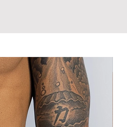
íntimas do corpo, exceto em casos
amanho? Entre em contato antes de
danificam o tecido.
eito de fabricação.
rolongado com tecidos escuros ou
hor escolha já na primeira compra,
 sarja), que podem causar desgaste e
ultar a tabela de medidas antes de
 cor.
 Em caso de dúvida sobre o tamanho,
o sensíveis ao contato com tecidos
om a gente antes de comprar.
.
pra, você declara estar ciente de
ora. Nunca guarde a peça úmida,
rocas e Devoluções.
ada.