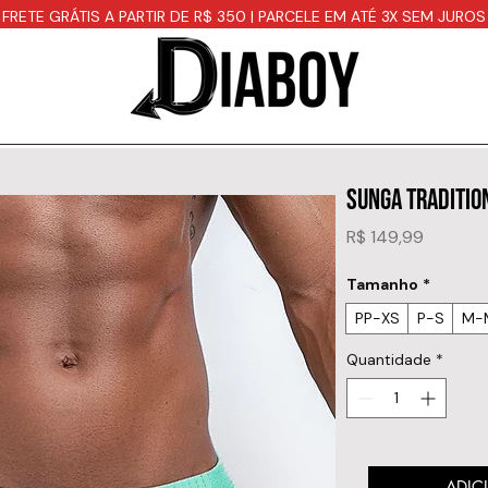
FRETE GRÁTIS A PARTIR DE R$ 350 | PARCELE EM ATÉ 3X SEM JUROS
SUNGA TRADITIO
Preço
R$ 149,99
Tamanho
*
PP-XS
P-S
M-
Quantidade
*
ADIC