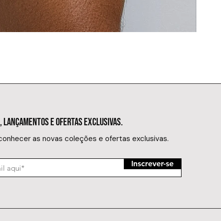
SUNGA MIN
Preço
R$ 149,
, LANÇAMENTOS E OFERTAS EXCLUSIVAS.
 conhecer as novas coleções e ofertas exclusivas.
Inscrever-se