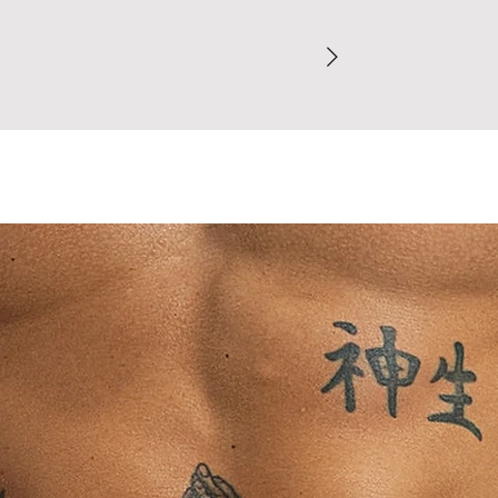
direto com partes 
Dúvidas sobre o t
concreto), pois 
comprovados de def
finalizar o pedido.
Evite contato p
Para garantir a mel
pesados (jeans,
recomendamos cons
transferência de
finalizar o pedido.
Peças claras sã
entre em contato c
de cores escuras
Ao concluir sua com
⚠ Nunca use secad
nossa Política de T
dobrada ou enrug