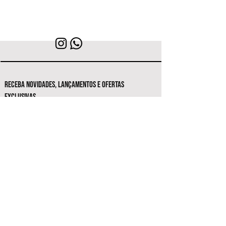
RECEBA NOVIDADES, LANÇAMENTOS E OFERTAS
EXCLUSIVAS.
Seja o primeiro a conhecer as novas
coleções e ofertas exclusivas.
Inscrever-se