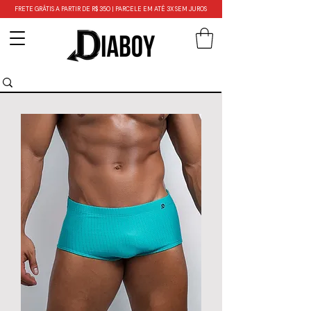
FRETE GRÁTIS A PARTIR DE R$ 350 | PARCELE EM ATÉ 3X SEM JUROS