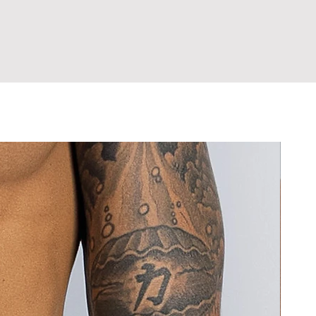
íntimas do corpo, exceto em casos
amanho? Entre em contato antes de
danificam o tecido.
eito de fabricação.
rolongado com tecidos escuros ou
hor escolha já na primeira compra,
 sarja), que podem causar desgaste e
ultar a tabela de medidas antes de
 cor.
 Em caso de dúvida sobre o tamanho,
o sensíveis ao contato com tecidos
om a gente antes de comprar.
.
pra, você declara estar ciente de
ora. Nunca guarde a peça úmida,
rocas e Devoluções.
ada.