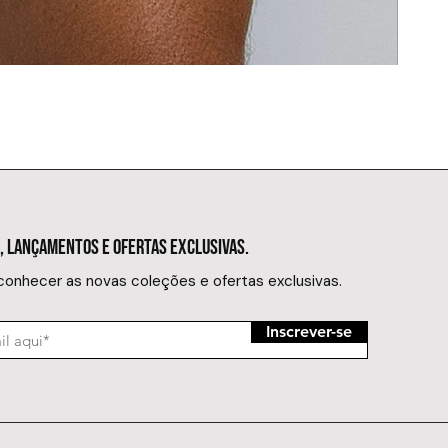
SUNGA MIN
Preço
R$ 149,
, LANÇAMENTOS E OFERTAS EXCLUSIVAS.
 conhecer as novas coleções e ofertas exclusivas.
Inscrever-se