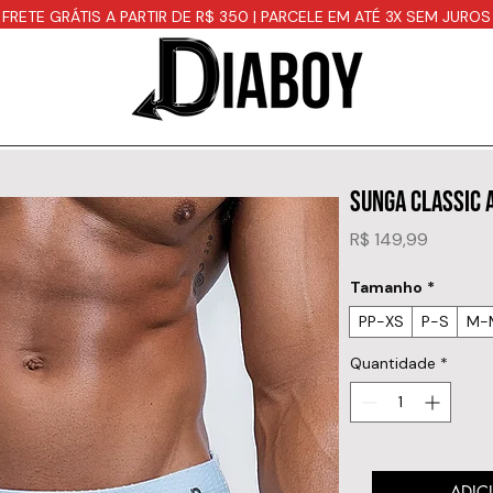
FRETE GRÁTIS A PARTIR DE R$ 350 | PARCELE EM ATÉ 3X SEM JUROS
SUNGA CLASSIC 
Preço
R$ 149,99
Tamanho
*
PP-XS
P-S
M-
Quantidade
*
ADIC