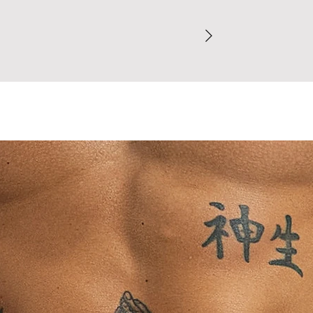
direto com partes 
Dúvidas sobre o t
concreto), pois 
comprovados de def
finalizar o pedido.
Evite contato p
Para garantir a mel
pesados (jeans,
recomendamos cons
transferência de
finalizar o pedido.
Peças claras sã
entre em contato c
de cores escuras
Ao concluir sua com
⚠ Nunca use secad
nossa Política de T
dobrada ou enrug