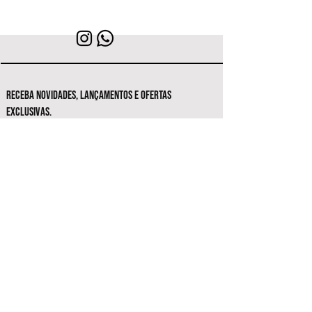
RECEBA NOVIDADES, LANÇAMENTOS E OFERTAS
EXCLUSIVAS.
Seja o primeiro a conhecer as novas
coleções e ofertas exclusivas.
Inscrever-se