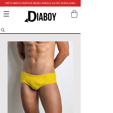
FRETE GRÁTIS A PARTIR DE R$ 350 | PARCELE EM ATÉ 3X SEM JUROS