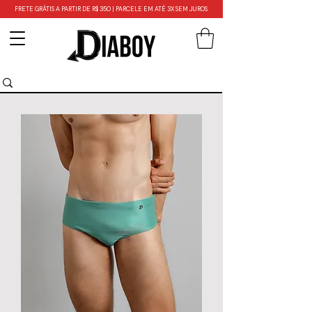
FRETE GRÁTIS A PARTIR DE R$ 350 | PARCELE EM ATÉ 3X SEM JUROS