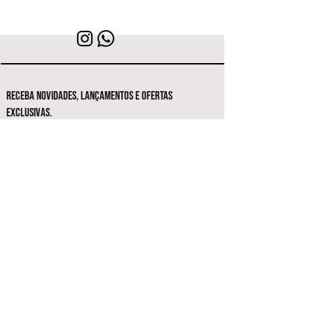
RECEBA NOVIDADES, LANÇAMENTOS E OFERTAS
EXCLUSIVAS.
Seja o primeiro a conhecer as novas
coleções e ofertas exclusivas.
Inscrever-se