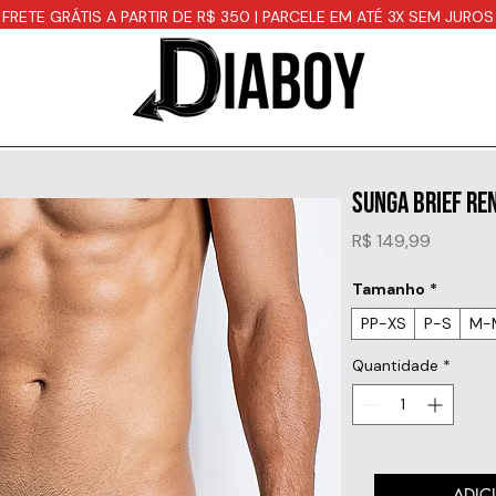
FRETE GRÁTIS A PARTIR DE R$ 350 | PARCELE EM ATÉ 3X SEM JUROS
SUNGA BRIEF RE
Preço
R$ 149,99
Tamanho
*
PP-XS
P-S
M-
Quantidade
*
ADIC