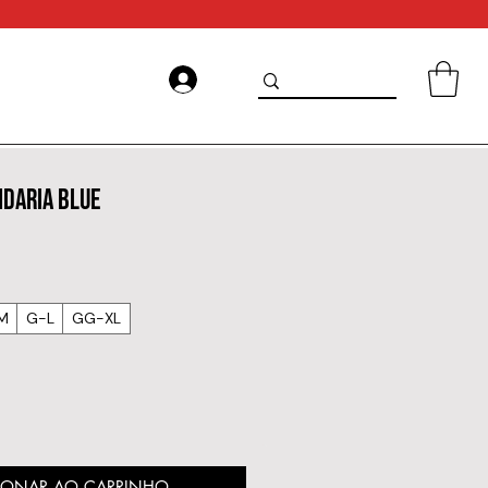
NDARIA BLUE
M
G-L
GG-XL
IONAR AO CARRINHO