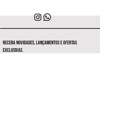
RECEBA NOVIDADES, LANÇAMENTOS E OFERTAS
EXCLUSIVAS.
Seja o primeiro a conhecer as novas
coleções e ofertas exclusivas.
Inscrever-se