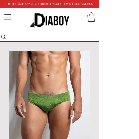
FRETE GRÁTIS A PARTIR DE R$ 350 | PARCELE EM ATÉ 3X SEM JUROS