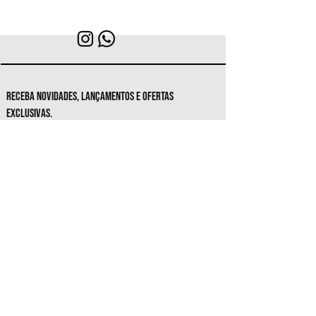
RECEBA NOVIDADES, LANÇAMENTOS E OFERTAS
EXCLUSIVAS.
Seja o primeiro a conhecer as novas
coleções e ofertas exclusivas.
Inscrever-se