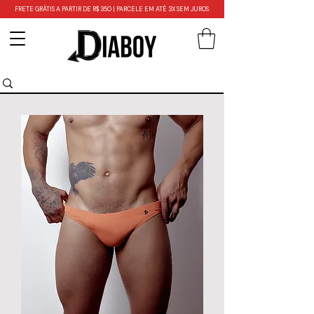
FRETE GRÁTIS A PARTIR DE R$ 350 | PARCELE EM ATÉ 3X SEM JUROS