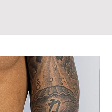
íntimas do corpo, exceto em casos
amanho? Entre em contato antes de
danificam o tecido.
eito de fabricação.
rolongado com tecidos escuros ou
hor escolha já na primeira compra,
 sarja), que podem causar desgaste e
ultar a tabela de medidas antes de
 cor.
 Em caso de dúvida sobre o tamanho,
o sensíveis ao contato com tecidos
om a gente antes de comprar.
.
pra, você declara estar ciente de
ora. Nunca guarde a peça úmida,
rocas e Devoluções.
ada.