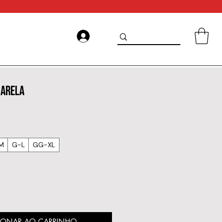
MARELA
M
G-L
GG-XL
IONAR AO CARRINHO