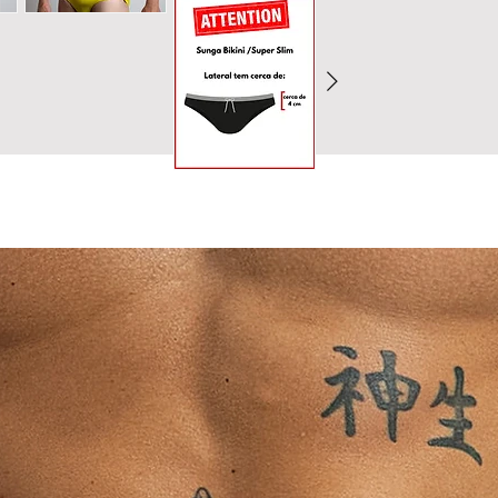
direto com partes 
Dúvidas sobre o t
concreto), pois 
comprovados de def
finalizar o pedido.
Evite contato p
Para garantir a mel
pesados (jeans,
recomendamos cons
transferência de
finalizar o pedido.
Peças claras sã
entre em contato c
de cores escuras
Ao concluir sua com
⚠ Nunca use secad
nossa Política de T
dobrada ou enrug