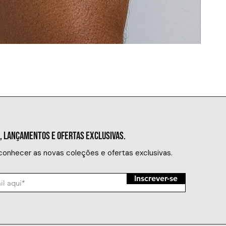
SUNGA MIN
Preço
R$ 149,
, LANÇAMENTOS E OFERTAS EXCLUSIVAS.
 conhecer as novas coleções e ofertas exclusivas.
Inscrever-se