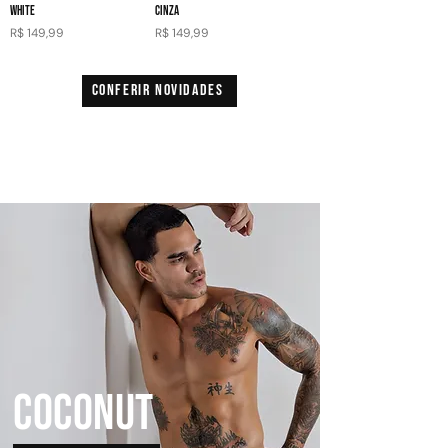
WHITE
CINZA
Preço
Preço
R$ 149,99
R$ 149,99
CONFERIR NOVIDADES
2
/
12
COCONUT