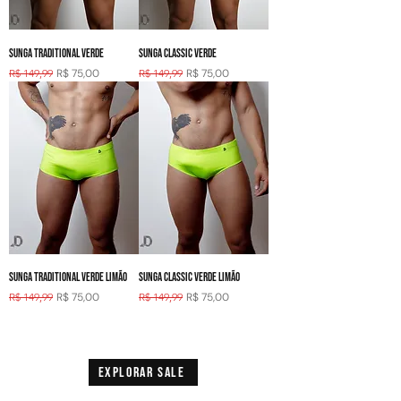
SUNGA TRADITIONAL VERDE
SUNGA CLASSIC VERDE
Preço normal
Preço promocional
Preço normal
Preço promocional
R$ 149,99
R$ 75,00
R$ 149,99
R$ 75,00
SUNGA TRADITIONAL VERDE LIMÃO
SUNGA CLASSIC VERDE LIMÃO
Preço normal
Preço promocional
Preço normal
Preço promocional
R$ 149,99
R$ 75,00
R$ 149,99
R$ 75,00
EXPLORAR SALE
2
/
10