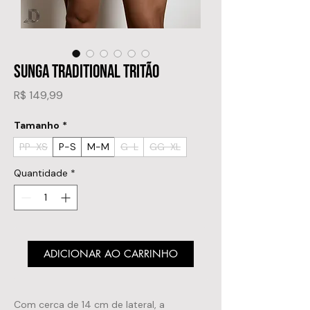
SUNGA TRADITIONAL TRITÃO
Preço
R$ 149,99
Tamanho
*
PP-XS
P-S
M-M
G-L
GG-XL
Quantidade
*
ADICIONAR AO CARRINHO
Com cerca de 14 cm de lateral, a