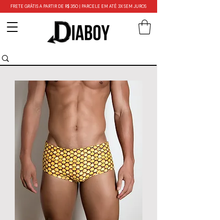
FRETE GRÁTIS A PARTIR DE R$ 350 | PARCELE EM ATÉ 3X SEM JUROS