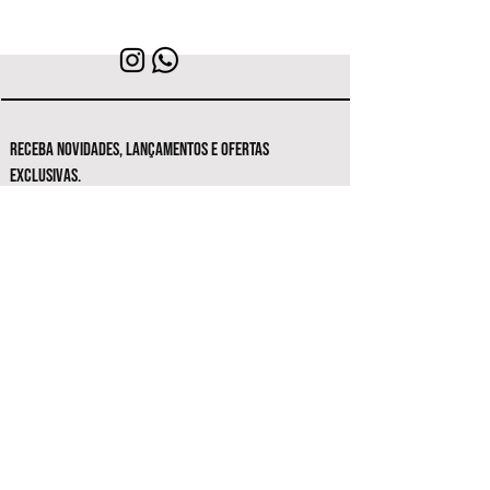
RECEBA NOVIDADES, LANÇAMENTOS E OFERTAS
EXCLUSIVAS.
Seja o primeiro a conhecer as novas
coleções e ofertas exclusivas.
Inscrever-se