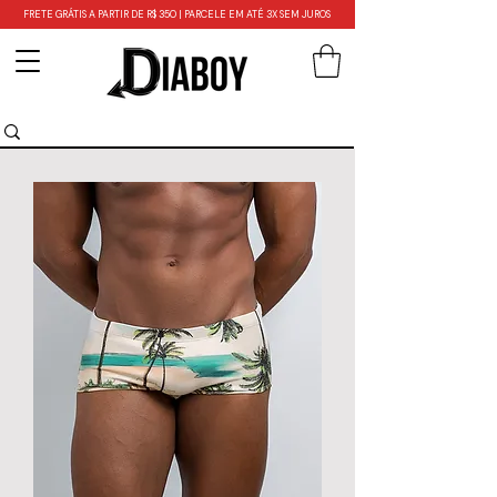
FRETE GRÁTIS A PARTIR DE R$ 350 | PARCELE EM ATÉ 3X SEM JUROS