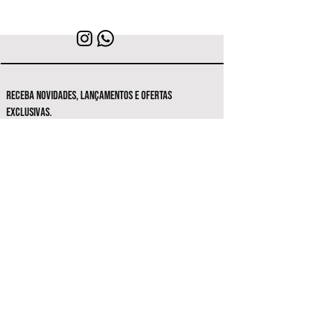
RECEBA NOVIDADES, LANÇAMENTOS E OFERTAS
EXCLUSIVAS.
Seja o primeiro a conhecer as novas
coleções e ofertas exclusivas.
Inscrever-se