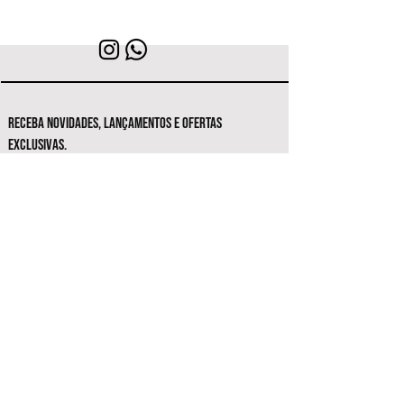
RECEBA NOVIDADES, LANÇAMENTOS E OFERTAS
EXCLUSIVAS.
Seja o primeiro a conhecer as novas
coleções e ofertas exclusivas.
Inscrever-se