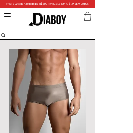
FRETE GRÁTIS A PARTIR DE R$ 350 | PARCELE EM ATÉ 3X SEM JUROS