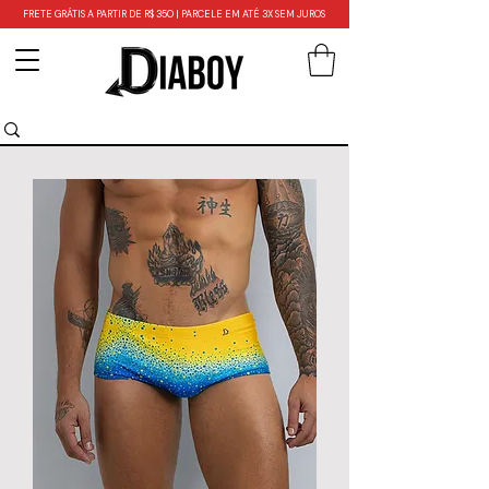
FRETE GRÁTIS A PARTIR DE R$ 350 | PARCELE EM ATÉ 3X SEM JUROS