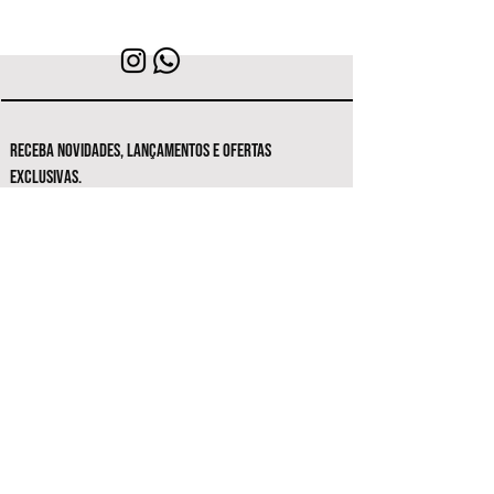
RECEBA NOVIDADES, LANÇAMENTOS E OFERTAS
EXCLUSIVAS.
Seja o primeiro a conhecer as novas
coleções e ofertas exclusivas.
Inscrever-se