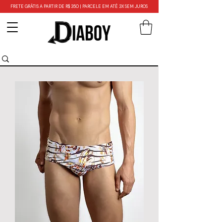
FRETE GRÁTIS A PARTIR DE R$ 350 | PARCELE EM ATÉ 3X SEM JUROS