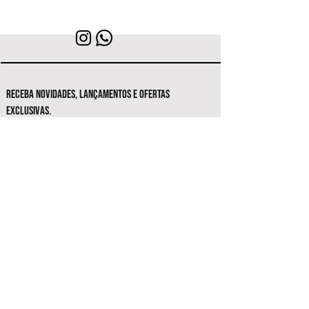
RECEBA NOVIDADES, LANÇAMENTOS E OFERTAS
EXCLUSIVAS.
Seja o primeiro a conhecer as novas
coleções e ofertas exclusivas.
Inscrever-se