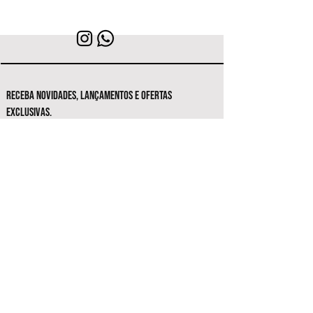
RECEBA NOVIDADES, LANÇAMENTOS E OFERTAS
EXCLUSIVAS.
Seja o primeiro a conhecer as novas
coleções e ofertas exclusivas.
Inscrever-se