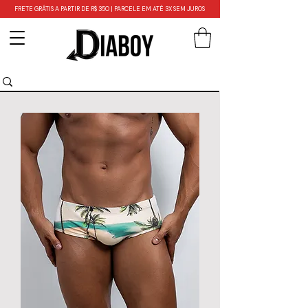
FRETE GRÁTIS A PARTIR DE R$ 350 | PARCELE EM ATÉ 3X SEM JUROS