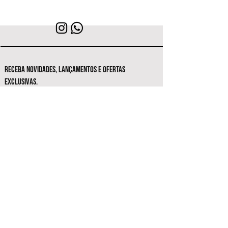
RECEBA NOVIDADES, LANÇAMENTOS E OFERTAS
EXCLUSIVAS.
Seja o primeiro a conhecer as novas
coleções e ofertas exclusivas.
Inscrever-se