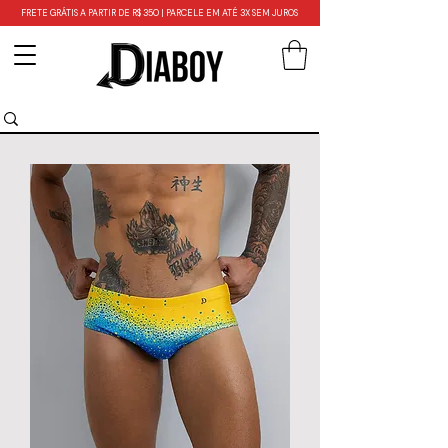
FRETE GRÁTIS A PARTIR DE R$ 350 | PARCELE EM ATÉ 3X SEM JUROS