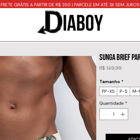
FRETE GRÁTIS A PARTIR DE R$ 350 | PARCELE EM ATÉ 3X SEM JUROS
SUNGA BRIEF PA
Preço
R$ 149,99
Tamanho
*
PP-XS
P-S
M-
Quantidade
*
ADIC