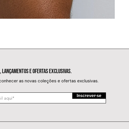
SUNGA MIN
Preço
R$ 149,
, LANÇAMENTOS E OFERTAS EXCLUSIVAS.
 conhecer as novas coleções e ofertas exclusivas.
Inscrever-se