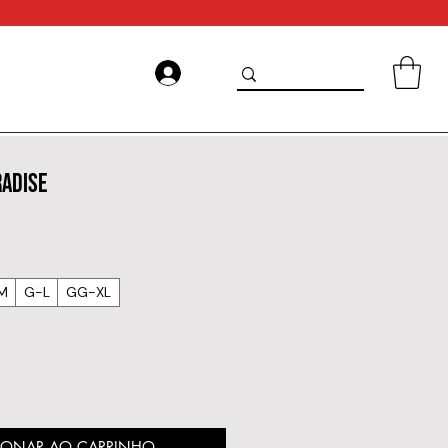
RADISE
M
G-L
GG-XL
IONAR AO CARRINHO