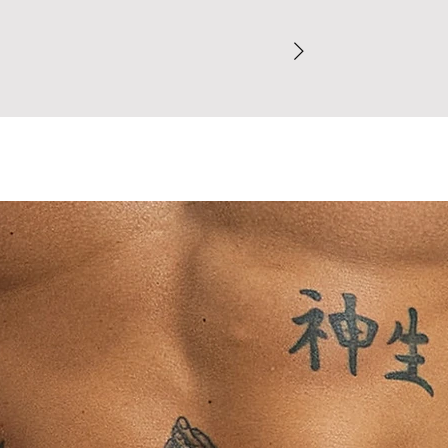
direto com partes 
Dúvidas sobre o t
concreto), pois 
comprovados de def
finalizar o pedido.
Evite contato p
Para garantir a mel
pesados (jeans,
recomendamos cons
transferência de
finalizar o pedido.
Peças claras sã
entre em contato c
de cores escuras
Ao concluir sua com
⚠ Nunca use secad
nossa Política de T
dobrada ou enrug