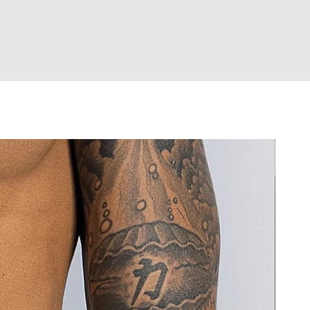
íntimas do corpo, exceto em casos
amanho? Entre em contato antes de
danificam o tecido.
eito de fabricação.
rolongado com tecidos escuros ou
hor escolha já na primeira compra,
 sarja), que podem causar desgaste e
ultar a tabela de medidas antes de
 cor.
 Em caso de dúvida sobre o tamanho,
o sensíveis ao contato com tecidos
om a gente antes de comprar.
.
pra, você declara estar ciente de
ora. Nunca guarde a peça úmida,
rocas e Devoluções.
ada.