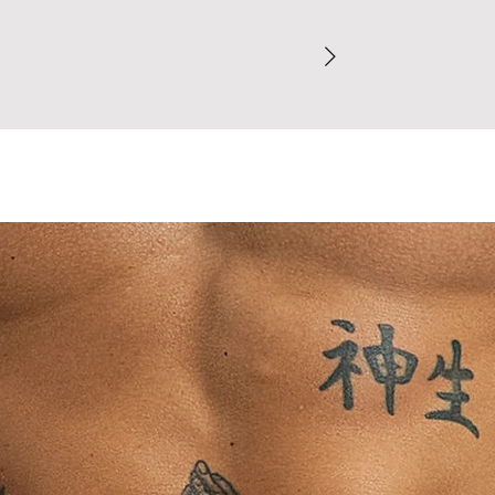
direto com partes 
Dúvidas sobre o t
concreto), pois 
comprovados de def
finalizar o pedido.
Evite contato p
Para garantir a mel
pesados (jeans,
recomendamos cons
transferência de
finalizar o pedido.
Peças claras sã
entre em contato c
de cores escuras
Ao concluir sua com
⚠ Nunca use secad
nossa Política de T
dobrada ou enrug