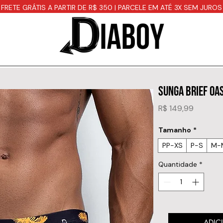
FRETE GRÁTIS A PARTIR DE R$ 350 | PARCELE EM ATÉ 3X SEM JUROS
SUNGA BRIEF OA
Preço
R$ 149,99
Tamanho
*
PP-XS
P-S
M-
Quantidade
*
ADIC