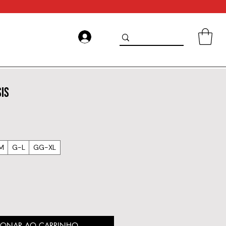
SIS
M
G-L
GG-XL
IONAR AO CARRINHO