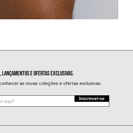
SUNGA MIN
Preço
R$ 149,
, LANÇAMENTOS E OFERTAS EXCLUSIVAS.
 conhecer as novas coleções e ofertas exclusivas.
Inscrever-se