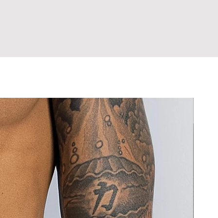
íntimas do corpo, exceto em casos
amanho? Entre em contato antes de
danificam o tecido.
eito de fabricação.
rolongado com tecidos escuros ou
hor escolha já na primeira compra,
 sarja), que podem causar desgaste e
ultar a tabela de medidas antes de
 cor.
 Em caso de dúvida sobre o tamanho,
o sensíveis ao contato com tecidos
om a gente antes de comprar.
.
pra, você declara estar ciente de
ora. Nunca guarde a peça úmida,
rocas e Devoluções.
ada.