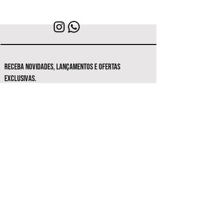
RECEBA NOVIDADES, LANÇAMENTOS E OFERTAS
EXCLUSIVAS.
Seja o primeiro a conhecer as novas
coleções e ofertas exclusivas.
Inscrever-se