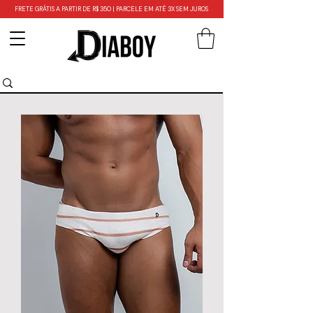
FRETE GRÁTIS A PARTIR DE R$ 350 | PARCELE EM ATÉ 3X SEM JUROS