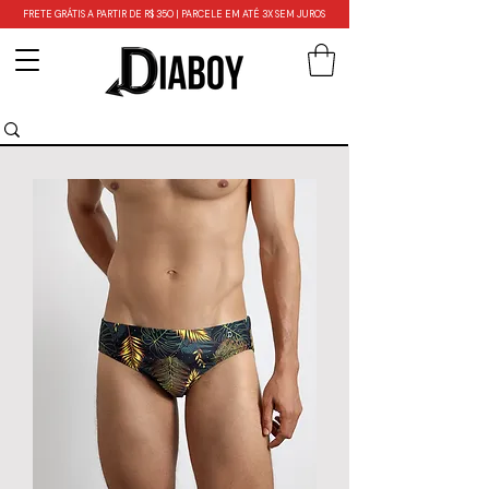
FRETE GRÁTIS A PARTIR DE R$ 350 | PARCELE EM ATÉ 3X SEM JUROS