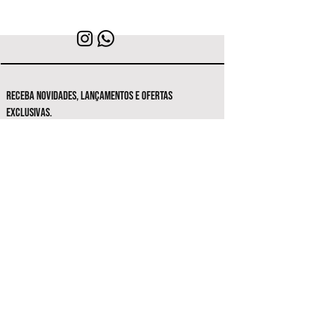
RECEBA NOVIDADES, LANÇAMENTOS E OFERTAS
EXCLUSIVAS.
Seja o primeiro a conhecer as novas
coleções e ofertas exclusivas.
Inscrever-se