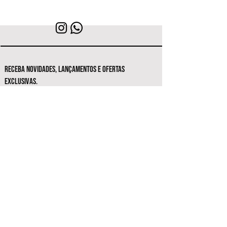
RECEBA NOVIDADES, LANÇAMENTOS E OFERTAS
EXCLUSIVAS.
Seja o primeiro a conhecer as novas
coleções e ofertas exclusivas.
Inscrever-se