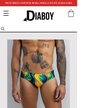
FRETE GRÁTIS A PARTIR DE R$ 350 | PARCELE EM ATÉ 3X SEM JUROS