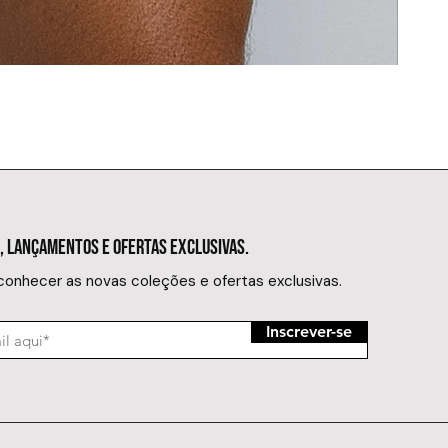
SUNGA MIN
Preço
R$ 149,
, LANÇAMENTOS E OFERTAS EXCLUSIVAS.
 conhecer as novas coleções e ofertas exclusivas.
Inscrever-se