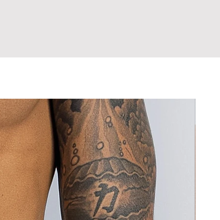
íntimas do corpo, exceto em casos
amanho? Entre em contato antes de
danificam o tecido.
eito de fabricação.
rolongado com tecidos escuros ou
hor escolha já na primeira compra,
 sarja), que podem causar desgaste e
ultar a tabela de medidas antes de
 cor.
 Em caso de dúvida sobre o tamanho,
o sensíveis ao contato com tecidos
om a gente antes de comprar.
.
pra, você declara estar ciente de
ora. Nunca guarde a peça úmida,
rocas e Devoluções.
ada.