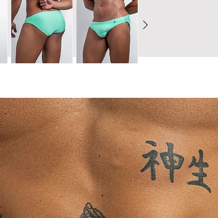
direto com partes 
Dúvidas sobre o t
concreto), pois 
comprovados de def
finalizar o pedido.
Evite contato p
Para garantir a mel
pesados (jeans,
recomendamos cons
transferência de
finalizar o pedido.
Peças claras sã
entre em contato c
de cores escuras
Ao concluir sua com
⚠ Nunca use secad
nossa Política de T
dobrada ou enrug