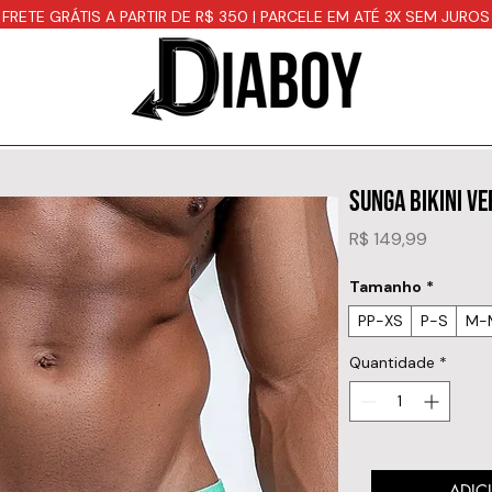
FRETE GRÁTIS A PARTIR DE R$ 350 | PARCELE EM ATÉ 3X SEM JUROS
SUNGA BIKINI V
Preço
R$ 149,99
Tamanho
*
PP-XS
P-S
M-
Quantidade
*
ADIC