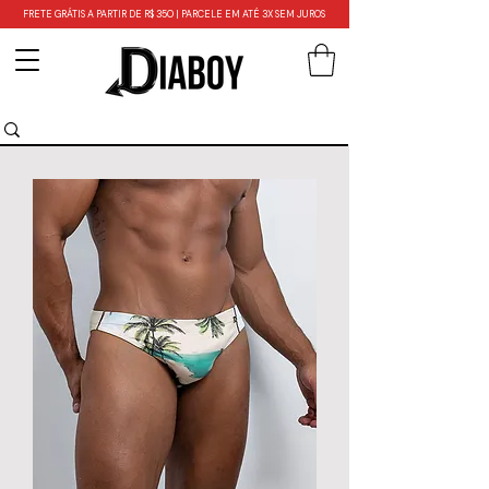
FRETE GRÁTIS A PARTIR DE R$ 350 | PARCELE EM ATÉ 3X SEM JUROS