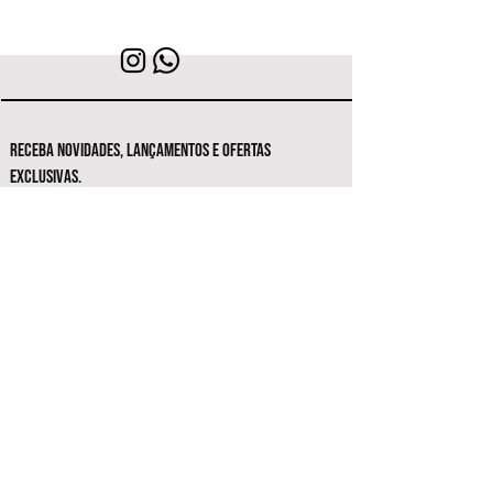
RECEBA NOVIDADES, LANÇAMENTOS E OFERTAS
EXCLUSIVAS.
Seja o primeiro a conhecer as novas
coleções e ofertas exclusivas.
Inscrever-se